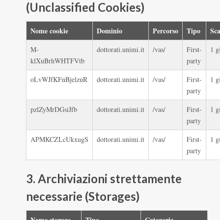
(Unclassified Cookies)
Nome cookie
Dominio
Percorso
Tipo
Sc
M-
dottorati.unimi.it
/vas/
First-
1 g
klXuBrhWHTFVtb
party
oLvWJfKFnBjelzuR
dottorati.unimi.it
/vas/
First-
1 g
party
pzlZyMrDGsiJfb
dottorati.unimi.it
/vas/
First-
1 g
party
APMKCZLcUkxugS
dottorati.unimi.it
/vas/
First-
1 g
party
3. Archiviazioni strettamente
necessarie (Storages)
Nome storage
Tipo
Categoria