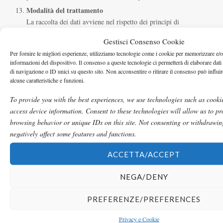
Modalità del trattamento
La raccolta dei dati avviene nel rispetto dei principi di
pertinenza, completezza e non eccedenza in relazione ai fini per i
Gestisci Consenso Cookie
quali sono trattati. I dati personali conferiti sono trattati in
Per fornire le migliori esperienze, utilizziamo tecnologie come i cookie per memorizzare e/o
osservanza dei principi di liceità, correttezza e trasparenza,
informazioni del dispositivo. Il consenso a queste tecnologie ci permetterà di elaborare da
previsti dall’articolo 5 RGPD, anche con l’ausilio di strumenti
di navigazione o ID unici su questo sito. Non acconsentire o ritirare il consenso può influi
informatici e telematici atti a memorizzare e gestire i dati stessi,
alcune caratteristiche e funzioni.
e comunque in modo tale da garantirne la sicurezza e tutelare la
To provide you with the best experiences, we use technologies such as cookie
massima riservatezza dell’interessato. I dati possono essere
access device information. Consent to these technologies will allow us to pr
oggetto di trattamento in forma anonima per lo svolgimento di
browsing behavior or unique IDs on this site. Not consenting or withdrawi
attività statistiche finalizzate al miglioramento dei servizi offerti.
negatively affect some features and functions.
Come disabilitare i cookie (opt out)
È possibile negare il consenso all’utilizzo dei cookie
ACCETTA/ACCEPT
selezionando l’impostazione appropriata sul proprio browser: la
navigazione non autenticata sul sito sarà comunque disponibile in
NEGA/DENY
tutte le sue funzionalità. Di seguito forniamo i link che spiegano
come disabilitare i cookie per i browser più diffusi:
PREFERENZE/PREFERENCES
Google Chrome
Privacy e Cookie